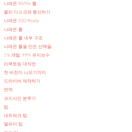
나래온 NVMe 툴
물리 디스크와 통신하기
나래온 SSD Ready
나래온 툴
나래온 툴 내부 구조
나래온 툴을 만든 선택들
1% 개발, 99% 유지보수
리팩토링 대작전
첫 버전이 나오기까지
드라이버 제작하기
번역
코드사인 분투기
팁
네트워크 팁
델파이 팁