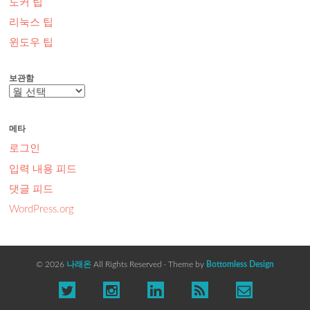
도커 팁
리눅스 팁
윈도우 팁
보관함
보
관
함
메타
로그인
입력 내용 피드
댓글 피드
WordPress.org
© 2026
나래온
All Rights Reserved · Theme by
Bottomless Design