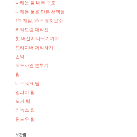
나래온 툴 내부 구조
나래온 툴을 만든 선택들
1% 개발, 99% 유지보수
리팩토링 대작전
첫 버전이 나오기까지
드라이버 제작하기
번역
코드사인 분투기
팁
네트워크 팁
델파이 팁
도커 팁
리눅스 팁
윈도우 팁
보관함