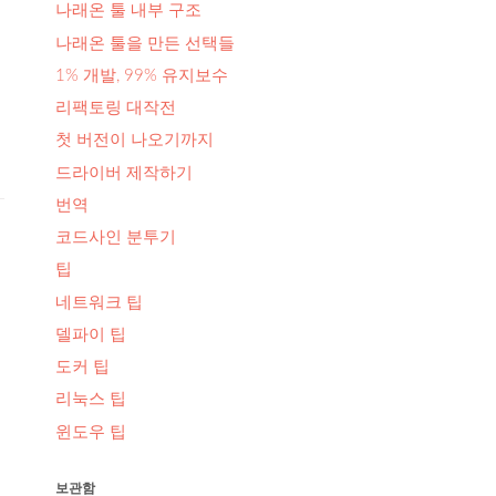
나래온 툴 내부 구조
나래온 툴을 만든 선택들
1% 개발, 99% 유지보수
리팩토링 대작전
첫 버전이 나오기까지
드라이버 제작하기
번역
코드사인 분투기
팁
네트워크 팁
델파이 팁
도커 팁
리눅스 팁
윈도우 팁
보관함