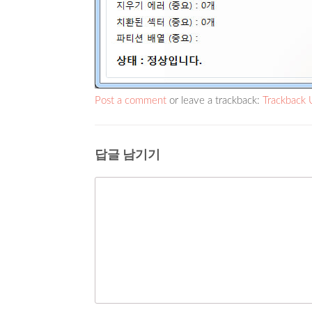
Post a comment
or leave a trackback:
Trackback
답글 남기기