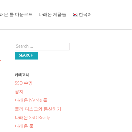
래온 툴 다운로드
나래온 제품들
한국어
Search
→
카테고리
SSD 수명
공지
나래온 NVMe 툴
물리 디스크와 통신하기
나래온 SSD Ready
나래온 툴