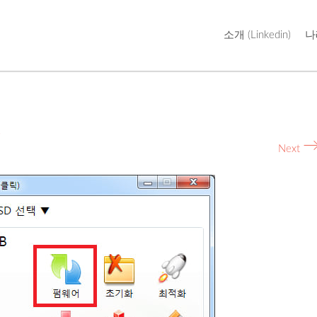
Skip
소개 (Linkedin)
나
to
content
트
Next