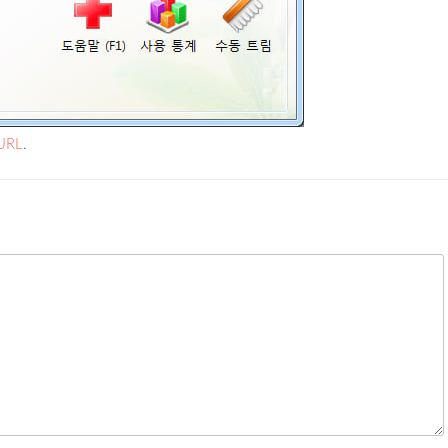
 URL
.