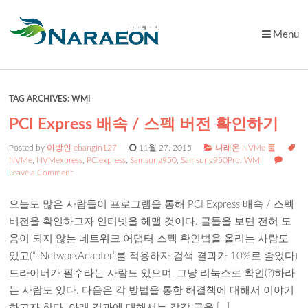
Menu
Skip
to
content
TAG ARCHIVES:
WMI
PCI Express 배속 / 스펙 버전 확인하기
Posted by
이방인 ebangin127
11월 27, 2015
나래온 NVMe 툴
NVMe
,
NVMexpress
,
PCIexpress
,
Samsung950
,
Samsung950Pro
,
WMI
Leave a Comment
오늘도 많은 사람들이 프로그램을 통해 PCI Express 배속 / 스펙
버전을 확인하고자 인터넷을 헤맬 것이다. 글들을 보면 전혀 도
움이 되지 않는 네트워크 어댑터 스펙 확인법을 올리는 사람도
있고(“-NetworkAdapter”를 적용하자 검색 결과가 10%로 줄었다)
드라이버가 필수라는 사람도 있으며, 그냥 리눅스로 확인(?)하라
는 사람도 있다. 다음은 각 방법을 통한 해결책에 대해서 이야기
하고자 한다. 아래 결과에 대해서는 각각 글을 […]