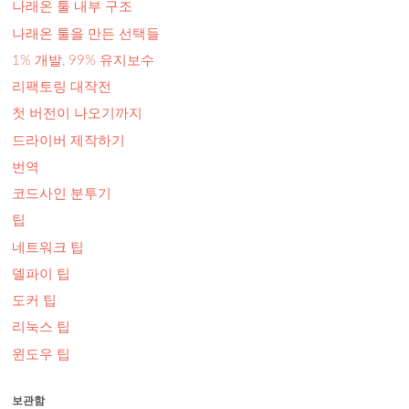
나래온 툴 내부 구조
나래온 툴을 만든 선택들
1% 개발, 99% 유지보수
리팩토링 대작전
첫 버전이 나오기까지
드라이버 제작하기
번역
코드사인 분투기
팁
네트워크 팁
델파이 팁
도커 팁
리눅스 팁
윈도우 팁
보관함