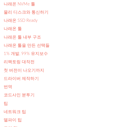
나래온 NVMe 툴
물리 디스크와 통신하기
나래온 SSD Ready
나래온 툴
나래온 툴 내부 구조
나래온 툴을 만든 선택들
1% 개발, 99% 유지보수
리팩토링 대작전
첫 버전이 나오기까지
드라이버 제작하기
번역
코드사인 분투기
팁
네트워크 팁
델파이 팁