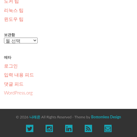
도커 팁
리눅스 팁
윈도우 팁
보관함
보
관
함
메타
로그인
입력 내용 피드
댓글 피드
WordPress.org
© 2026
나래온
All Rights Reserved · Theme by
Bottomless Design