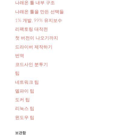
나래온 툴 내부 구조
나래온 툴을 만든 선택들
1% 개발, 99% 유지보수
리팩토링 대작전
첫 버전이 나오기까지
실
드라이버 제작하기
번역
코드사인 분투기
팁
네트워크 팁
델파이 팁
도커 팁
리눅스 팁
윈도우 팁
보관함