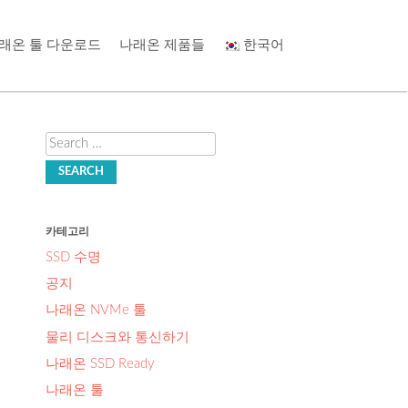
래온 툴 다운로드
나래온 제품들
한국어
Search
카테고리
SSD 수명
공지
나래온 NVMe 툴
물리 디스크와 통신하기
나래온 SSD Ready
나래온 툴