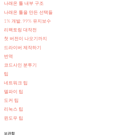
나래온 툴 내부 구조
나래온 툴을 만든 선택들
1% 개발, 99% 유지보수
리팩토링 대작전
첫 버전이 나오기까지
드라이버 제작하기
번역
코드사인 분투기
팁
네트워크 팁
델파이 팁
도커 팁
리눅스 팁
윈도우 팁
보관함