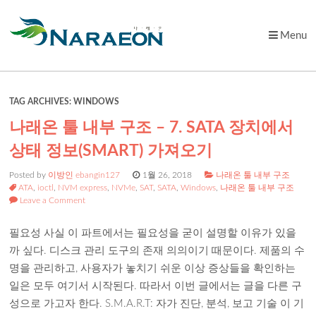
Menu
Skip
to
content
TAG ARCHIVES:
WINDOWS
나래온 툴 내부 구조 – 7. SATA 장치에서
상태 정보(SMART) 가져오기
Posted by
이방인 ebangin127
1월 26, 2018
나래온 툴 내부 구조
ATA
,
ioctl
,
NVM express
,
NVMe
,
SAT
,
SATA
,
Windows
,
나래온 툴 내부 구조
Leave a Comment
필요성 사실 이 파트에서는 필요성을 굳이 설명할 이유가 있을
까 싶다. 디스크 관리 도구의 존재 의의이기 때문이다. 제품의 수
명을 관리하고, 사용자가 놓치기 쉬운 이상 증상들을 확인하는
일은 모두 여기서 시작된다. 따라서 이번 글에서는 글을 다른 구
성으로 가고자 한다. S.M.A.R.T: 자가 진단, 분석, 보고 기술 이 기