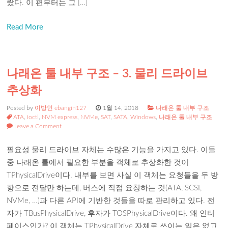
랐다. 이 편부터는 그 […]
Read More
나래온 툴 내부 구조 – 3. 물리 드라이브
추상화
Posted by
이방인 ebangin127
1월 14, 2018
나래온 툴 내부 구조
ATA
,
ioctl
,
NVM express
,
NVMe
,
SAT
,
SATA
,
Windows
,
나래온 툴 내부 구조
Leave a Comment
필요성 물리 드라이브 자체는 수많은 기능을 가지고 있다. 이들
중 나래온 툴에서 필요한 부분을 객체로 추상화한 것이
TPhysicalDrive이다. 내부를 보면 사실 이 객체는 요청들을 두 방
향으로 전달만 하는데, 버스에 직접 요청하는 것(ATA, SCSI,
NVMe, …)과 다른 API에 기반한 것들을 따로 관리하고 있다. 전
자가 TBusPhysicalDrive, 후자가 TOSPhysicalDrive이다. 왜 인터
페이스인가? 이 객체는 TPhysicalDrive 자체로 쓰이는 일은 없고