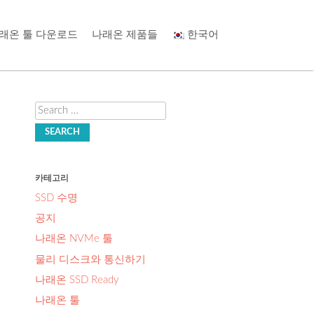
래온 툴 다운로드
나래온 제품들
한국어
Search
카테고리
SSD 수명
공지
나래온 NVMe 툴
물리 디스크와 통신하기
나래온 SSD Ready
나래온 툴