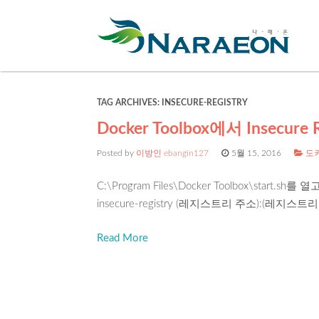
TAG ARCHIVES:
INSECURE-REGISTRY
Docker Toolbox에서 Insecu
Posted by
이방인 ebangin127
5월 15, 2016
도
C:\Program Files\Docker Toolbox\start.sh
insecure-registry (레지스트리 주소):(레지스
Read More