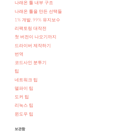
나래온 툴 내부 구조
나래온 툴을 만든 선택들
1% 개발, 99% 유지보수
리팩토링 대작전
첫 버전이 나오기까지
드라이버 제작하기
번역
코드사인 분투기
팁
네트워크 팁
델파이 팁
도커 팁
리눅스 팁
윈도우 팁
보관함